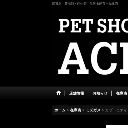
鑑賞魚・爬虫類・両生類 生体＆飼育用品販売
店舗情報
お知らせ
在庫表
ホーム
>
在庫表
>
ミズガメ
>
カブトニオイ