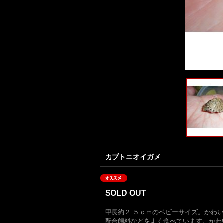
カブトニオイガメ
SOLD OUT
甲長約２.５ｃｍのベビーサイズ。かわ
配合飼料などをよく食べています。かわ