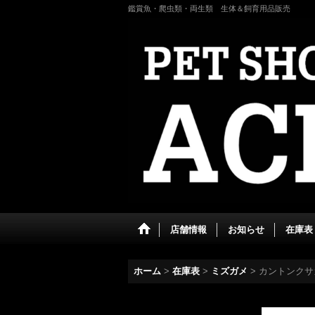
鑑賞魚・爬虫類・両生類 生体＆飼育用品販売
店舗情報
お知らせ
在庫表
ホーム
>
在庫表
>
ミズガメ
>
カントンクサ