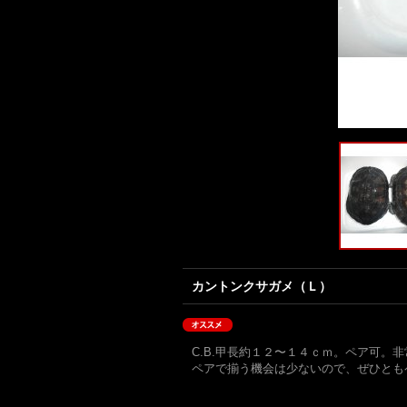
カントンクサガメ（Ｌ）
C.B.甲長約１２〜１４ｃｍ。ペア可。
ペアで揃う機会は少ないので、ぜひとも