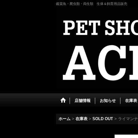
鑑賞魚・爬虫類・両生類 生体＆飼育用品販売
店舗情報
お知らせ
在庫表
ホーム
>
在庫表
>
SOLD OUT
>
ライマンナ